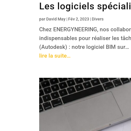
Les logiciels spéci
par
David May
|
Fév 2, 2023
|
Divers
Chez ENERGYNEERING, nos collaborate
indispensables pour réaliser les tâc
(Autodesk) : notre logiciel BIM sur…
lire la suite…