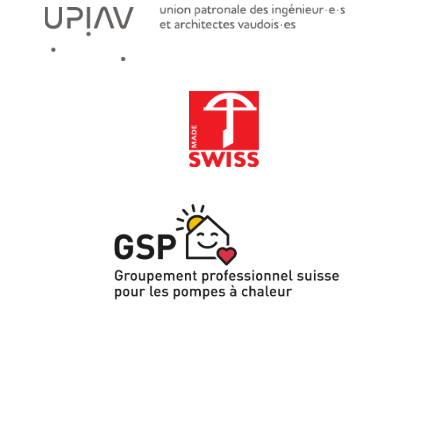
Valais Geneve Vaud Fribourg Bagnes
Morges CVCS CVS CVSE Physique du