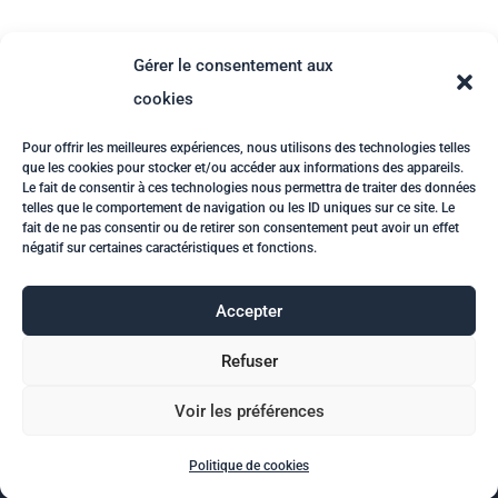
bâtiment Technique du bâtiment Incendie
Rénovation Assainissement énergetique
Gérer le consentement aux
Entreprise générale Bureau d'ingénieurs
cookies
Ingénieur conseil Entreprise générale de
rénovation Projet de rénovation clé en
Pour offrir les meilleures expériences, nous utilisons des technologies telles
que les cookies pour stocker et/ou accéder aux informations des appareils.
main budget de rénovation partenaire de
Le fait de consentir à ces technologies nous permettra de traiter des données
telles que le comportement de navigation ou les ID uniques sur ce site. Le
rénovation
fait de ne pas consentir ou de retirer son consentement peut avoir un effet
négatif sur certaines caractéristiques et fonctions.
Accepter
Refuser
HOME
COMPETENCES
PROJETS
INFOTECH
NEWS
EMPLOI
ABOUT
Voir les préférences
CONTACT
Politique de cookies (UE)
Politique de cookies