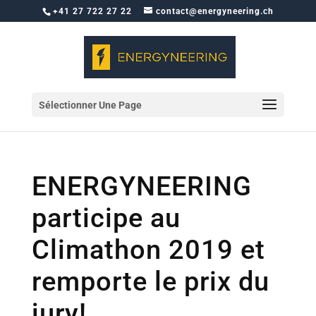
+41 27 722 27 22
contact@energyneering.ch
Sélectionner Une Page
ENERGYNEERING
participe au
Climathon 2019 et
remporte le prix du
jury!