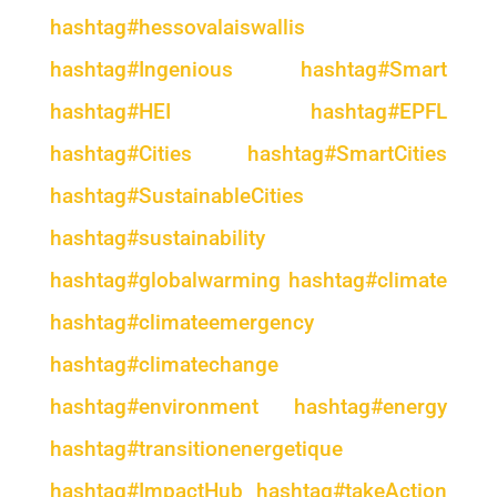
hashtag
#
hessovalaiswallis
hashtag
#
Ingenious
hashtag
#
Smart
hashtag
#
HEI
hashtag
#
EPFL
hashtag
#
Cities
hashtag
#
SmartCities
hashtag
#
SustainableCities
hashtag
#
sustainability
hashtag
#
globalwarming
hashtag
#
climate
hashtag
#
climateemergency
hashtag
#
climatechange
hashtag
#
environment
hashtag
#
energy
hashtag
#
transitionenergetique
hashtag
#
ImpactHub
hashtag
#
takeAction