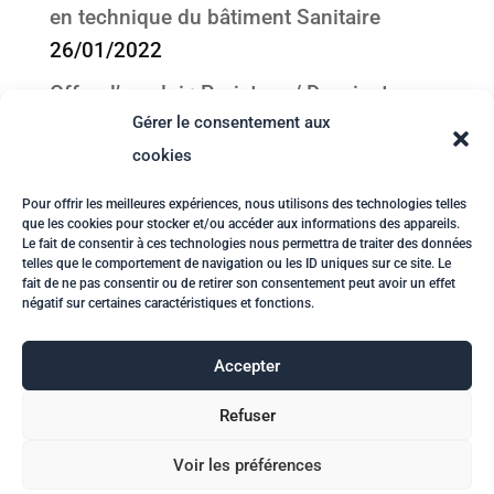
en technique du bâtiment Sanitaire
26/01/2022
Offre d’emploi : Projeteur / Dessinateur
Gérer le consentement aux
en technique du bâtiment CVC
cookies
26/01/2022
Offre d’emploi : Technicien(ne) en
Pour offrir les meilleures expériences, nous utilisons des technologies telles
que les cookies pour stocker et/ou accéder aux informations des appareils.
physique du bâtiment
26/01/2022
Le fait de consentir à ces technologies nous permettra de traiter des données
telles que le comportement de navigation ou les ID uniques sur ce site. Le
Liens utiles dans le domaine de l’énergie
fait de ne pas consentir ou de retirer son consentement peut avoir un effet
négatif sur certaines caractéristiques et fonctions.
dans le bâtiment
08/07/2021
Accepter
Refuser
HOME
COMPETENCES
PROJETS
INFOTECH
NEWS
EMPLOI
ABOUT
Voir les préférences