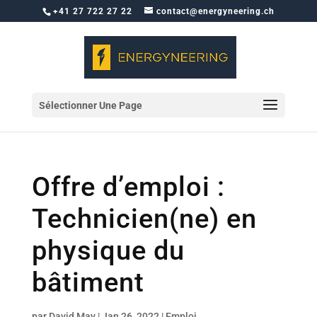
+41 27 722 27 22
contact@energyneering.ch
Sélectionner Une Page
Offre d’emploi :
Technicien(ne) en
physique du
bâtiment
par
David May
|
Jan 26, 2022
|
Emploi