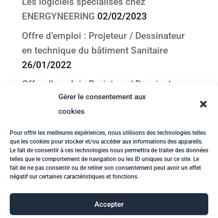
Les logiciels spécialisés chez
ENERGYNEERING
02/02/2023
Offre d’emploi : Projeteur / Dessinateur
en technique du bâtiment Sanitaire
26/01/2022
Offre d’emploi : Projeteur / Dessinateur
Gérer le consentement aux
en technique du bâtiment CVC
cookies
26/01/2022
Offre d’emploi : Technicien(ne) en
Pour offrir les meilleures expériences, nous utilisons des technologies telles
que les cookies pour stocker et/ou accéder aux informations des appareils.
physique du bâtiment
26/01/2022
Le fait de consentir à ces technologies nous permettra de traiter des données
telles que le comportement de navigation ou les ID uniques sur ce site. Le
Liens utiles dans le domaine de l’énergie
fait de ne pas consentir ou de retirer son consentement peut avoir un effet
négatif sur certaines caractéristiques et fonctions.
dans le bâtiment
08/07/2021
Accepter